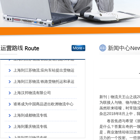
谁将成为中国商品进出欧洲物流中心
上海到成都物流专线
上海到重庆物流专线
上海到四川物流专线
新闻中心News
上海到江苏物流:铁路货物托运和承运
的程序上海到江苏物流:铁路货物托运和承
上海到江苏物流:应向车站提出货物运
运的程序
单和运单
上海到江苏物流:铁路货物托运和承运
的程序
上海汉邦物流有限公司
谁将成为中国商品进出欧洲物流中心
新刊｜物流天王山之战201
为联接人与物、物与物
上海到成都物流专线
虽然听来喑哑，时常隐没
杂志2018年8月上中
上海到重庆物流专线
卷首焦虑与希望《
是什么？答案出奇的一
上海到四川物流专线
是，商业激情却依旧迸发
活力的一个投射。一些
上海到江苏物流:铁路货物托运和承运