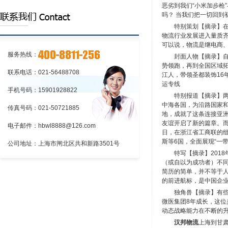
恶劣到我们“小米加步枪
吗？ 当我们把一切回
的程序上海到江苏物流:铁路货物托运和承
上海到江苏物流:应向车站提出货物运
特别策划【摘录】在
运的程序
单和运单
物流行业发展进入量质
上海到江苏物流:铁路货物托运和承运
可以说，物流是继电商、
的程序
服务热线：
封面人物【摘录】
势领跑，再到全国区域
联系电话：021-56488708
江人，带领圣都装饰16
运专线
手机号码：15901928822
特别报道【摘录】
中海各国，为沿路国家
传真号码：021-50721885
地，成就了这条连接亚洲
友谊开启了新的篇章。而
电子邮件：hbwl8888@126.com
日，在浙江省工商联的
斯等6国，全面展现“一带
公司地址：上海市闸北区共和新路3501号
特写【摘录】201
（或自以为成功者）不同
简历的简单，并不等于
的前进航标，是中国企
独角兽【摘录】有
微医集团8年成长，这
动态战略能力在不断的升
汉邦物流
上海到甘