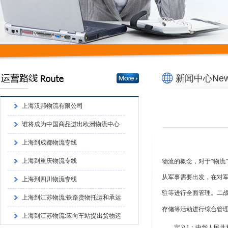
上海到四川物流专线
上海到江苏物流:铁路货物托运和承运
的程序上海到江苏物流:铁路货物托运和承
上海到江苏物流:应向车站提出货物运
运的程序
单和运单
上海到江苏物流:铁路货物托运和承运
新闻中心News
的程序
上海汉邦物流有限公司
谁将成为中国商品进出欧洲物流中心
上海到成都物流专线
上海到重庆物流专线
物流的概念，对于
“物流
上海到四川物流专线
从军事需要出发，在对军火进
上海到江苏物流:铁路货物托运和承运
驻等进行全面管理。二战后，
的程序上海到江苏物流:铁路货物托运和承
上海到江苏物流:应向车站提出货物运
存储等活动进行综合管理
运的程序
单和运单
上海到江苏物流:铁路货物托运和承运
定义
1：中华人民