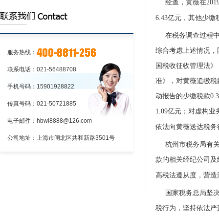
经查，黄薇在
20
上海到江苏物流:铁路货物托运和承运
6.43亿元，其他少缴
的程序上海到江苏物流:铁路货物托运和承
上海到江苏物流:应向车站提出货物运
在税务调查过程
运的程序
单和运单
上海到江苏物流:铁路货物托运和承运
综合考虑上述情况，
服务热线：
国税收征收管理法》
的程序
联系电话：021-56488708
准》，对黄薇追缴税
手机号码：15901928822
动报告的少缴税款0.
传真号码：021-50721885
1.09亿元；对虚构
电子邮件：hbwl8888@126.com
依法向黄薇送达税务
公司地址：上海市闸北区共和新路3501号
杭州市税务局有
款的相关经纪公司及
高税法遵从度，营造
国家税务总局坚
税行为，坚持依法严