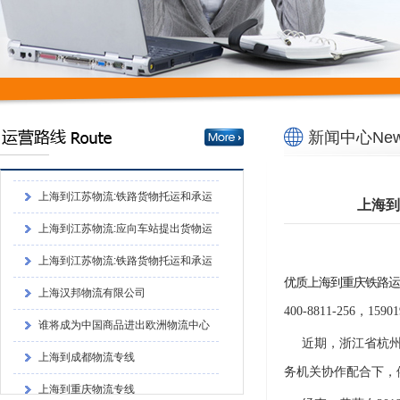
谁将成为中国商品进出欧洲物流中心
上海到成都物流专线
上海到重庆物流专线
新闻中心News
上海到四川物流专线
上海到江苏物流:铁路货物托运和承运
的程序上海到江苏物流:铁路货物托运和承
上海到江苏物流:应向车站提出货物运
上海到
运的程序
单和运单
上海到江苏物流:铁路货物托运和承运
的程序
上海汉邦物流有限公司
优质上海到重庆铁路运
谁将成为中国商品进出欧洲物流中心
400-8811-256，1
上海到成都物流专线
近期，浙江省杭
上海到重庆物流专线
务机关协作配合下，
上海到四川物流专线