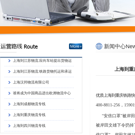
上海到成都物流专线
上海到重庆物流专线
上海到四川物流专线
上海到江苏物流:铁路货物托运和承运
新闻中心News
的程序上海到江苏物流:铁路货物托运和承
上海到江苏物流:应向车站提出货物运
运的程序
单和运单
上海到江苏物流:铁路货物托运和承运
上海到重
的程序
上海汉邦物流有限公司
谁将成为中国商品进出欧洲物流中心
上海到成都物流专线
优质上海到重庆铁路快
400-8811-256，1
上海到重庆物流专线
“安倍口罩”被岸
上海到四川物流专线
被岸田文雄下令扔掉
上海到江苏物流:铁路货物托运和承运
倍口罩”，岸田文雄2