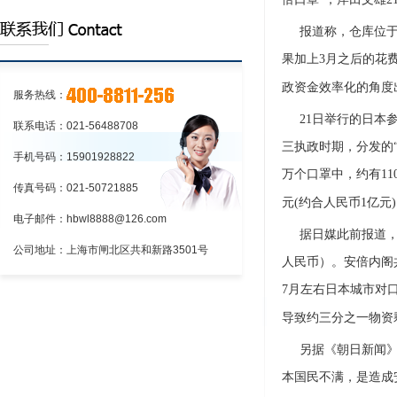
的程序上海到江苏物流:铁路货物托运和承
上海到江苏物流:应向车站提出货物运
报道称，仓库位
运的程序
单和运单
上海到江苏物流:铁路货物托运和承运
果加上3月之后的花费
的程序
政资金效率化的角度
服务热线：
21日举行的日本
联系电话：021-56488708
三执政时期，分发的“
手机号码：15901928822
万个口罩中，约有11
传真号码：021-50721885
元(约合人民币1亿元
电子邮件：hbwl8888@126.com
据日媒此前报道
公司地址：上海市闸北区共和新路3501号
人民币）。安倍内阁共
7月左右日本城市对
导致约三分之一物资
另据《朝日新闻
本国民不满，是造成