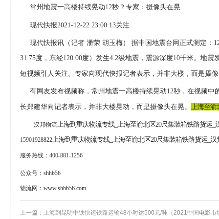
常州地震一高楼持续晃动
12秒？专家：摄像头在晃
现代快报
2021-12-22 23:00:13关注
现代快报讯（记者
潘荣 胡玉梅） 据中国地震台网正式测定：12
31.75度，东经120.00度）发生4.2级地震，震源深度10千米。
短视频引人关注。专家向现代快报记者表示，并非大楼，而是摄像
有网友发布视频称，常州地震一高楼持续晃动
12秒，在视频
长郑建华向记者表示，并非大楼晃动，而是摄像头在晃。
上海至渝
上海到重庆物流专线
_上海至渝北区20尺集装箱铁路货运_
汉邦物流
上海到重庆物流专线
_上海至渝北区20尺集装箱铁路货运_
15901928822
服务热线：
400-881-1256
公众号：
shhb56
物流网：
www.shhb56.com
上一篇：
上海到昆明中铁快运铁路运输48小时达500元/吨（2021中国电影