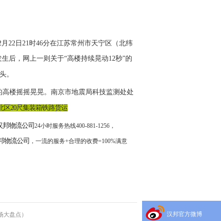
月22日21时46分在江苏常州市天宁区（北纬
地震发生后，网上一则关于“高楼持续晃动12秒”的
头。
中的高楼摇摇晃晃。南京市地震局科技监测处处
北区
20尺集装箱铁路货运
汉邦物流公司
24小时服务热线400-881-1256，
汉邦物流公司
，一流的服务
+合理的收费=100%满意
汉邦官方微博
市场大盘点）